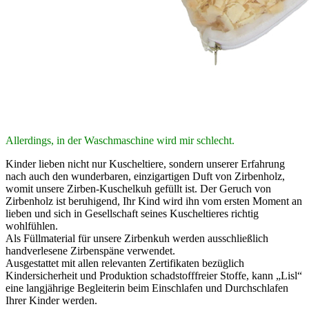
- Kuscheliges Plüschtier mit handverlesenen Zirbenspänen für
beruhigenden Duft
- Auswechselbares Innenleben, kindersicher und schadstofffrei
produziert
Beschreibung
Mein Name ist Lisl und ich bin stolze 27 cm groß.
Mein Fell ist kuschlig, weich und mein Reißverschluss am Rücken
ist verdeckt.
Mein Innenleben ist auswechselbar.
Allerdings, in der Waschmaschine wird mir schlecht.
Kinder lieben nicht nur Kuscheltiere, sondern unserer Erfahrung
nach auch den wunderbaren, einzigartigen Duft von Zirbenholz,
womit unsere Zirben-Kuschelkuh gefüllt ist. Der Geruch von
Zirbenholz ist beruhigend, Ihr Kind wird ihn vom ersten Moment an
lieben und sich in Gesellschaft seines Kuscheltieres richtig
wohlfühlen.
Als Füllmaterial für unsere Zirbenkuh werden ausschließlich
handverlesene Zirbenspäne verwendet.
Ausgestattet mit allen relevanten Zertifikaten bezüglich
Kindersicherheit und Produktion schadstofffreier Stoffe, kann „Lisl“
eine langjährige Begleiterin beim Einschlafen und Durchschlafen
Ihrer Kinder werden.