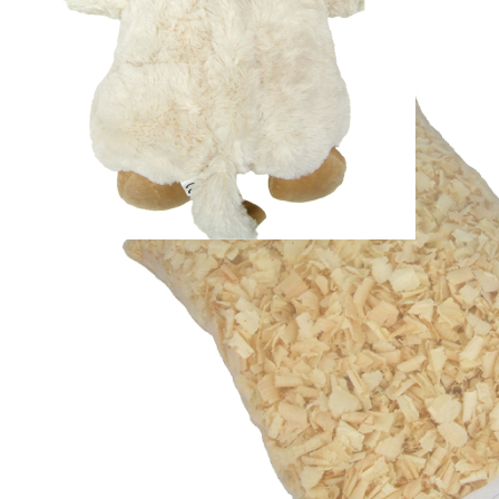
Zum Anfang der Bildergalerie springen
Artikelnr.
2255
Zirbenkuh Lisl
Sofort lieferbar
39,95 €
inkl. MwSt.
Menge
Zum Warenkorb hinzufügen
Zur Wunschliste hinzufügen
Zirben-Kuschelkuh »Lisl«