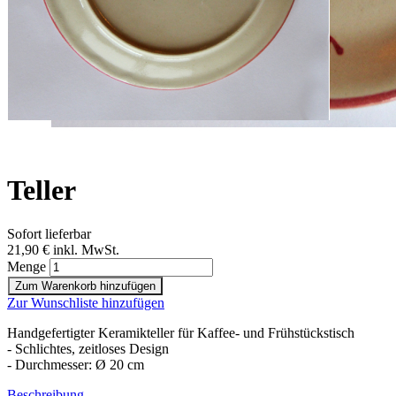
Zum Anfang der Bildergalerie springen
Artikelnr.
2227
Teller
Sofort lieferbar
21,90 €
inkl. MwSt.
Menge
Zum Warenkorb hinzufügen
Zur Wunschliste hinzufügen
Handgefertigter Keramikteller für Kaffee- und Frühstückstisch
- Schlichtes, zeitloses Design
- Durchmesser: Ø 20 cm
Beschreibung