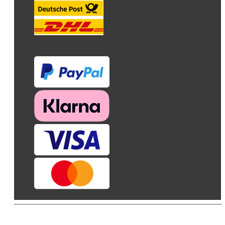
© AVA -Agrar Verlag Allgäu GmbH 2026. Alle Rechte