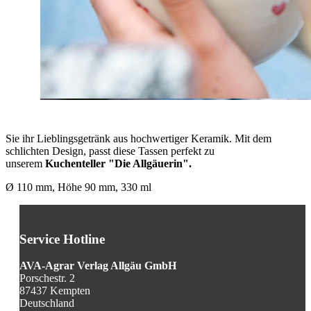
Handgefertigte Tasse aus hochwertiger Keramik
- Jede Tasse ein liebevolles Unikat br> - Füllmenge: 330 ml
Beschreibung
Für den perfekten Start in den Tag
Sie suchen nach einer einzigartigen und handgearbeiteten
Geschenkidee oder wollen sich selbst etwas Schönes gönnen?
Unsere handgemachte Tasse macht den Kaffee-Genuss zu einem
besonderen Erlebnis. Machen Sie es sich gemütlich und genießen
Sie ihr Lieblingsgetränk aus hochwertiger Keramik. Mit dem
schlichten Design, passt diese Tassen perfekt zu
unserem
Kuchenteller "Die Allgäuerin".
Ø 110 mm, Höhe 90 mm, 330 ml
Service Hotline
AVA-Agrar Verlag Allgäu GmbH
Porschestr. 2
87437 Kempten
Deutschland