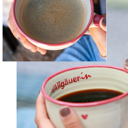
Zum Anfang der Bildergalerie springen
Artikelnr.
2240
Tasse
Sofort lieferbar
23,90 €
inkl. MwSt.
Menge
Zum Warenkorb hinzufügen
Zur Wunschliste hinzufügen