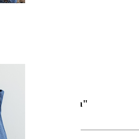
otiv "Die Allgäuerin"