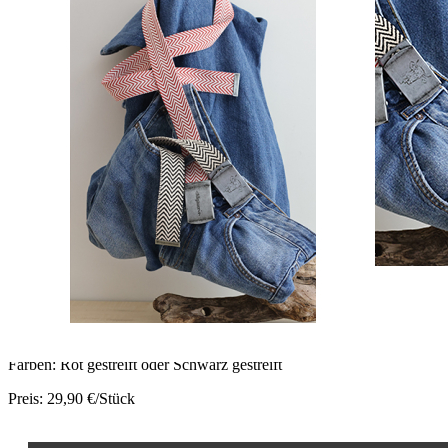
Menge
Zum Warenkorb hinzufügen
Zur Wunschliste hinzufügen
Rustikaler Baumwollgürtel mit stufenlos verstellbarer Koppelschnalle
- Gesamtlänge ca. 120 cm, einfach kürzbar
Beschreibung
Der Gürtel ist mit einer Koppelschnalle im rustikalen Stil versehen (Q
Er ist sehr einfach selber kürzbar: klappen Sie die Schnalle auf und 
Material:
Koppelschnalle: verzinkt altsilber nickelfrei 40 mm inkl. Endstück
Baumwollgurt:
100 % Baumwolle
Länge: 120 cm
Farben: Rot gestreift oder Schwarz gestreift
Preis: 29,90 €/Stück