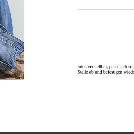
.
ualität aus Österreich). Der Gürtel ist stufenlos verstellbar, passt sic
schneiden Sie den Riemen an gewünschter Stelle ab und befestigen wiede