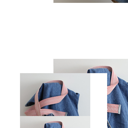
Zum Anfang der Bildergalerie springen
Artikelnr.
2193
Gürtel, individuell kürzbar - M
Sofort lieferbar
29,90 €
inkl. MwSt.
Auswählen
Farbe