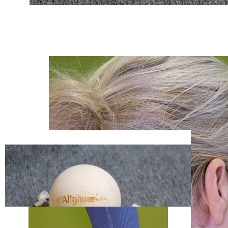
Zum Anfang der Bildergalerie springen
Artikelnr.
2213
Faszienkugeln
Sofort lieferbar
29,90 €
inkl. MwSt.
Menge
Zum Warenkorb hinzufügen