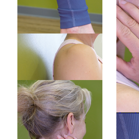
Zur Wunschliste hinzufügen
Massagekugeln aus hochwertigem Zirbenholz.
- Set enthält zwei Kugeln
- Geeignet für Rücken, Nacken, Schultern, Beine und Füße
Beschreibung
Erlebe die Kraft der Natur mit unseren Massagekugeln aus Zirbenhol
Das Set enthält zwei Kugeln welche ideal für Trocken- und Ölmassag
Tipp:
Die größere der beiden Kugeln kann auch als Abdeckung für e
Größe: ca. 7 cm (70 g) und ca. 4 cm (15 g)
Service Hotline
Shop Serv
AVA-Agrar Verlag Allgäu GmbH
Stellenangeb
Porschestr. 2
Abonnement 
87437 Kempten
Kontakt
Deutschland
Bezahlung/Ve