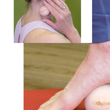
+49 (0) 831 57 14 21 3
Sie haben Fragen zu unseren Produkten und benötigen Hilfe bei
der Bestellung?
Wir sind gerne für Sie da!
Mo-Do: 07:30 - 17:00 Uhr
Fr: 07:00 - 12:00 Uhr
© AVA -Agrar Verlag Allgäu GmbH 2026. Alle Rechte vorbeh
Schließen