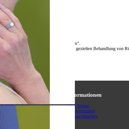
z - dem edlen Holz der "Königin der Alpen".
en sind. Sie eignen sich hervorragend zur gezielten Behandlung von 
ine Wasserkaraffe verwendet werden.
ice
Informationen
ote AVA-Verlag
AVA Verlag
kündigen
Barrierefreiheit
Ansprechpartner
rsand/Retouren