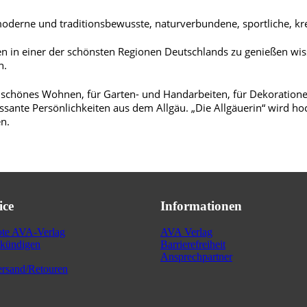
 moderne und traditionsbewusste, naturverbundene, sportliche, kre
ben in einer der schönsten Regionen Deutschlands zu genießen wi
n.
 für schönes Wohnen, für Garten- und Handarbeiten, für Dekorati
ssante Persönlichkeiten aus dem Allgäu. „Die Allgäuerin“ wird hoc
en.
ice
Informationen
ote AVA-Verlag
AVA Verlag
kündigen
Barrierefreiheit
Ansprechpartner
rsand/Retouren